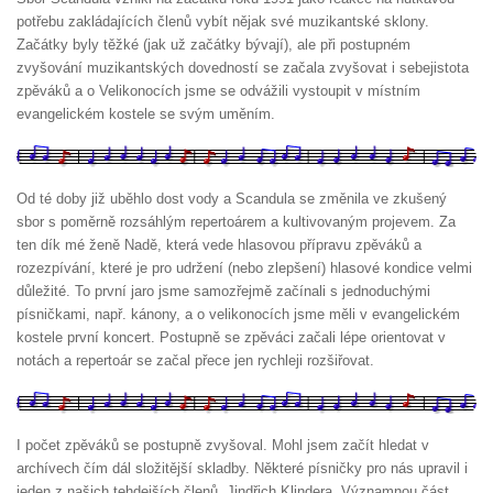
potřebu zakládajících členů vybít nějak své muzikantské sklony.
Začátky byly těžké (jak už začátky bývají), ale při postupném
zvyšování muzikantských dovedností se začala zvyšovat i sebejistota
zpěváků a o Velikonocích jsme se odvážili vystoupit v místním
evangelickém kostele se svým uměním.
Od té doby již uběhlo dost vody a Scandula se změnila ve zkušený
sbor s poměrně rozsáhlým repertoárem a kultivovaným projevem. Za
ten dík mé ženě Nadě, která vede hlasovou přípravu zpěváků a
rozezpívání, které je pro udržení (nebo zlepšení) hlasové kondice velmi
důležité. To první jaro jsme samozřejmě začínali s jednoduchými
písničkami, např. kánony, a o velikonocích jsme měli v evangelickém
kostele první koncert. Postupně se zpěváci začali lépe orientovat v
notách a repertoár se začal přece jen rychleji rozšiřovat.
I počet zpěváků se postupně zvyšoval. Mohl jsem začít hledat v
archívech čím dál složitější skladby. Některé písničky pro nás upravil i
jeden z našich tehdejších členů, Jindřich Klindera. Významnou část