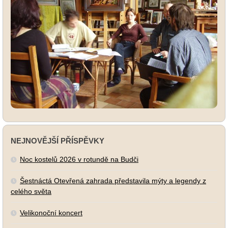
NEJNOVĚJŠÍ PŘÍSPĚVKY
Noc kostelů 2026 v rotundě na Budči
Šestnáctá Otevřená zahrada představila mýty a legendy z
celého světa
Velikonoční koncert