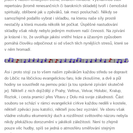
repertoáru (kromě renesančních či barokních skladeb) tvoří i černošské
spirituály, oblíbené jak u zpěváků, tak mezi posluchači. Někdy se
samozřejmě podařilo vybrat i skladbu, na kterou naše síly prostě
nestačily a která musela několik let počkat. Úspěšné nastudování
skladby však nikdy nebylo jediným motivem naší činnosti. Na zpívání
je krásné i to, že uvolňuje jakési vnitřní hráze a úžasným způsobem
pomáhá člověku odpočinout si od všech těch nynějších stresů, které se
v něm hromadí.
Asi i proto stojí za to všem našim zpěvákům každou středu se dopravit
do Libčic na libčickou evangelickou faru, kde zkoušíme, a dvě a půl
hodiny se soustředit na pernou práci (a tou správné zpívání skutečně
je). Někteří z nich dojíždějí z Prahy, Veltrus, Velvar, Holubic, Kralup,
Roztok, i cesta pramicí přes Vltavu z Dolu má svoje záludnosti. Část
souboru se schází v rámci evangelické církve každou neděli v kostele,
někteří zpěváci jsou katolíci, někteří jsou bez vyznání. Ve sboru však
vládne vskutku ekumenický duch a rozdílnost světového názoru nebyla
nikdy překážkou dorozumění v jakékoli záležitosti. Není to zřejmě
pouze věc hudby, spíš se jedná o atmosféru směřování stejným