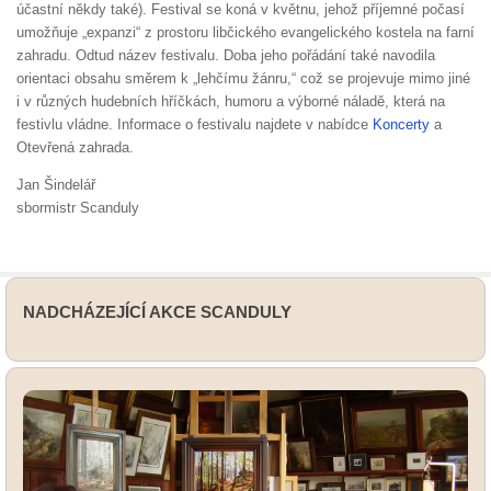
účastní někdy také). Festival se koná v květnu, jehož příjemné počasí
umožňuje „expanzi“ z prostoru libčického evangelického kostela na farní
zahradu. Odtud název festivalu. Doba jeho pořádání také navodila
orientaci obsahu směrem k „lehčímu žánru,“ což se projevuje mimo jiné
i v různých hudebních hříčkách, humoru a výborné náladě, která na
festivlu vládne. Informace o festivalu najdete v nabídce
Koncerty
a
Otevřená zahrada.
Jan Šindelář
sbormistr Scanduly
NADCHÁZEJÍCÍ AKCE SCANDULY