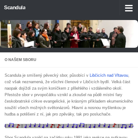
Scandula
Skip to content
O NAŠEM SBORU
Scandula je smíšený pěvecký sbor, působící v
Libčicích nad Vltavou
,
což však neznamená, že všichni členové v Libčicích bydlí. Velká část
naopak dojíždí za svým koníčkem z přilehlého i vzdáleného okolí.
Přestože sbor v prvopočátku vznikl a zkoušel na půdě místní fary
českobratrské církve evangelické, je krásným příkladem ekumenického
soužití všech možných světonázorů. Hlavní a nosnou myšlenkou je
hudba a potěšení z ní, jak pro zpěváky, tak pro posluchače.
Sbor Scandula vznikl na začátku roku 1991 jako reakce na nutkavou