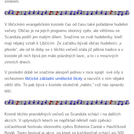
směrem.
V libčickém evangelickém kostele čas od času také pořádáme hudební
večery. Občas je na jejich programu sborový zpěv, ale většinou se
Scandula podílí jen malým dílem. Snažíme se zvát hudebníky, kteří
mají nějaký vztah k Libčicím. Ze začátku bývali občas hudebníci „v
přesile“, ale od té doby se z těchto večerů stala již pěkná tradice a v
kostele při nich bývá jen málo prázdných lavic, a to i v mrazivých
zimních dnech.
V poslední době se snažíme alespoň jednou v roce spojit své síly s
orchestrem
libčické základní umělecké školy
a nacvičit s ním nějaké
větší dílo. To pak bývá v kostele skutečně „nabito,“ což nás opravdu
těší.
Kromě těchto pravidelných večerů se Scandula schází i na dalších
akcích. V uplynulých letech se například někteří naši zpěváci
zúčastňovali festivalu sborového zpěvu Bohemia Cantat v Havlíčkově
Brodě. Tento festival je akce, na které se každoročně schází asi 500