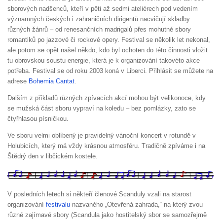
sborových nadšenců, kteří v pěti až sedmi ateliérech pod vedením
významných českých i zahraničních dirigentů nacvičují skladby
různých žánrů – od renesančních madrigalů přes mohutné sbory
romantiků po jazzové či rockové opery. Festival se několik let nekonal,
ale potom se opět našel někdo, kdo byl ochoten do této činnosti vložit
tu obrovskou soustu energie, která je k organizování takovéto akce
potřeba. Festival se od roku 2003 koná v Liberci. Přihlásit se můžete na
adrese
Bohemia Cantat
.
Dalším z příkladů různých zpívacích akcí mohou být velikonoce, kdy
se mužská část sboru vypraví na koledu – bez pomlázky, zato se
čtyřhlasou písničkou.
Ve sboru velmi oblíbený je pravidelný vánoční koncert v rotundě v
Holubicích, který má vždy krásnou atmosféru. Tradičně zpíváme i na
Štědrý den v libčickém kostele.
V posledních letech si někteří členové Scanduly vzali na starost
organizování
festivalu
nazvaného „Otevřená zahrada,“ na který zvou
různé zajímavé sbory (Scandula jako hostitelský sbor se samozřejmě