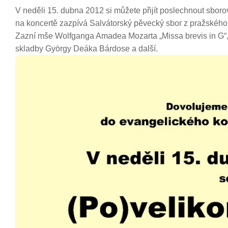
V neděli 15. dubna 2012 si můžete přijít poslechnout sbor
na koncertě zazpívá Salvátorský pěvecký sbor z pražského
Zazní mše Wolfganga Amadea Mozarta „Missa brevis in G“, 
skladby György Deáka Bárdose a další.