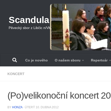
Skip to content
Scandula
Pěvecký sbor z Libčic n/Vlt.
Co je nového
O našem sboru
Repertoár
KONCERT
(Po)velikonoční koncert 2
BY
HONZA
·
ÚTERÝ 10. DUBNA 2012