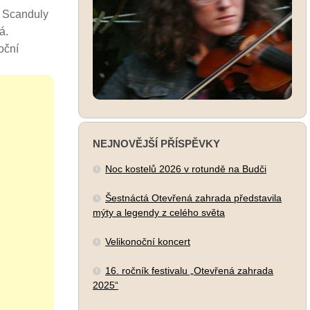
é Scanduly
á.
oční
NEJNOVĚJŠÍ PŘÍSPĚVKY
Noc kostelů 2026 v rotundě na Budči
Šestnáctá Otevřená zahrada představila
mýty a legendy z celého světa
Velikonoční koncert
16. ročník festivalu „Otevřená zahrada
2025“