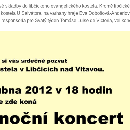
ové skladby do libčického evangelického kostela. Kromě libčick
 kostela U Salvátora, na varhany hraje Eva Dobošová-Anderlov
responsoria pro Svatý týden Tomáse Luise de Victoria, velikon