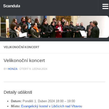
Scandula
Skip to content
VELIKONOČNÍ KONCERT
Velikonoční koncert
BY
HONZA
·
ÚTERÝ 9. LEDNA 2024
Detaily události
Datum:
Pondělí 1. Duben 2024 18:00
–
19:00
Místo:
Evangelický kostel v Libčicích nad Vltavou