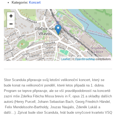
Kategorie:
Koncert
+
−
Leaflet
| ©
OpenStreetMap
contributors
Sbor Scandula připravuje svůj letošní velikonoční koncert, který se
bude konat na velikonoční pondělí, které letos připadá na 1. dubna.
Program se teprve připravuje, ale se vší pravděpodobností na koncertě
zazní mše Zdeňka Fibicha Missa brevis in F, opus 21 a skladby dalších
autorù (Henry Purcell, Johann Sebastian Bach, Georg Friedrich Händel,
Felix Mendelssohn-Bartholdy, Jouzas Naujalis, Zdeněk Lukáš a
další…). Zpívat bude sbor Scandula, hrát bude smyčcové kvarteto VSQ