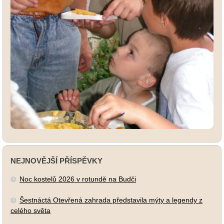
NEJNOVĚJŠÍ PŘÍSPĚVKY
Noc kostelů 2026 v rotundě na Budči
Šestnáctá Otevřená zahrada představila mýty a legendy z
celého světa