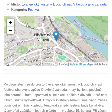
Místo:
Evangelický kostel v Libčicích nad Vltavou a jeho zahrada
Kategorie:
Festival
+
−
Leaflet
| ©
OpenStreetMap
contributors
Po dvou letech se do prostorů evangelické farnosti v Libčicích vrací
festival sborového zpěvu Otevřená zahrada, který byl loni, podobně
jako ostatní kulturní, sportovní a jiné akce, zrušen z důvodů, které není
nikomu nutné vysvětlovat. Obvyklý květnový termín jsme navíc museli
posunout o měsíc kupředu, tentokrát se tedy festival bude konat dva
týdny před začátkem letních prázdnin – v sobotu 19. června. Při všech