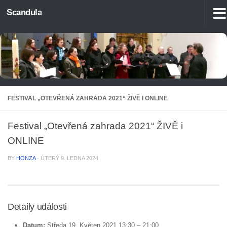
Scandula
Skip to content
FESTIVAL „OTEVŘENÁ ZAHRADA 2021“ ŽIVĚ I ONLINE
Festival „Otevřená zahrada 2021“ ŽIVĚ i
ONLINE
BY
HONZA
·
ÚTERÝ 9. LEDNA 2024
Detaily události
Datum:
Středa 19. Květen 2021 13:30
–
21:00