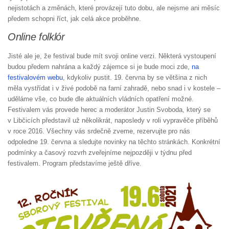
nejistotách a změnách, které provázejí tuto dobu, ale nejsme ani měsíc
předem schopni říct, jak celá akce proběhne.
Online folklór
Jisté ale je, že festival bude mít svoji online verzi. Některá vystoupení
budou předem nahrána a každý zájemce si je bude moci zde,
na
festivalovém webu
, kdykoliv pustit. 19. června by se většina z nich
měla vystřídat i v živé podobě na farní zahradě, nebo snad i v kostele –
uděláme vše, co bude dle aktuálních vládních opatření možné.
Festivalem vás provede herec a moderátor Justin Svoboda, který se
v Libčicích představil už několikrát, naposledy v roli vypravěče příběhů
v roce 2016. Všechny vás srdečně zveme, rezervujte pro nás
odpoledne 19. června a sledujte novinky na těchto stránkách. Konkrétní
podmínky a časový rozvrh zveřejníme nejpozději v týdnu před
festivalem. Program představíme ještě dříve.