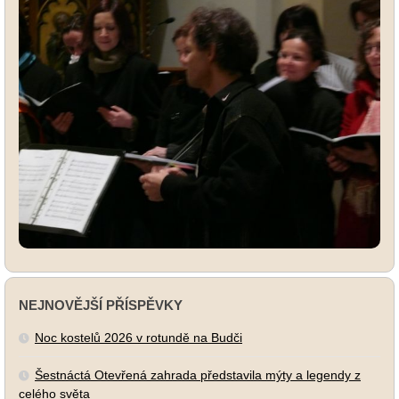
NEJNOVĚJŠÍ PŘÍSPĚVKY
Noc kostelů 2026 v rotundě na Budči
Šestnáctá Otevřená zahrada představila mýty a legendy z
celého světa